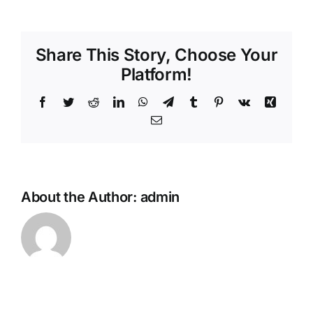
teknik
deste
hizmet
Share This Story, Choose Your
Platform!
Facebook
Twitter
Reddit
LinkedIn
WhatsApp
Telegram
Tumblr
Pinterest
Vk
Xing
Email
About the Author:
admin