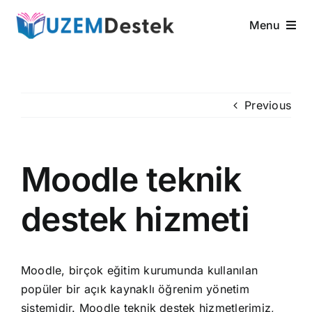
Skip
Menu
to
content
Anasayfa
LMS Özellikleri
Previous
Hizmetlerimiz
Moodle teknik
Neden Biz
destek hizmeti
İletişim
Moodle, birçok eğitim kurumunda kullanılan
popüler bir açık kaynaklı öğrenim yönetim
sistemidir. Moodle teknik destek hizmetlerimiz,