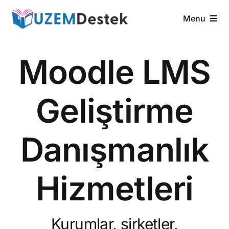
Skip
Menu
to
content
Anasayfa
Moodle LMS
LMS Özellikleri
Geliştirme
Hizmetlerimiz
Danışmanlık
Neden Biz
İletişim
Hizmetleri
Kurumlar, şirketler,